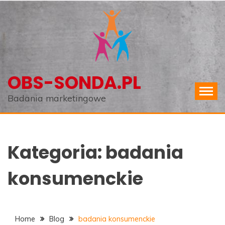
Skip
to
content
OBS-SONDA.PL
Badania marketingowe
Kategoria:
badania
konsumenckie
Home
Blog
badania konsumenckie