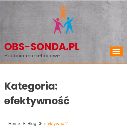
Skip
to
content
OBS-SONDA.PL
Badania marketingowe
Kategoria:
efektywność
Home
Blog
efektywność